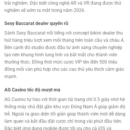
trải nghiệm. Đặc biệt công nghệ AR và VR đang được thử
nghiệm sẽ sớm ra mắt trong năm 2026.
Sexy Baccarat dealer quyến rũ
Sảnh Sexy Baccarat nổi tiếng với concept bikini dealer thu
hút hàng triệu lượt xem mỗi tháng trên toàn cầu và châu Á.
Bên cạnh đó studio được đầu tư ánh sáng chuyên nghiệp
tạo nên khung hình lung linh và bắt mắt cho thành viên
thưởng thức. Đồng thời mức cược VIP lên đến 500 triệu
đồng mỗi ván phù hợp cho các cao thủ yêu thích cảm giác
mạnh.
AG Casino tốc độ mượt mà
AG Casino tự hào với thời gian tải trang chỉ 0.5 giây nhờ hệ
thống máy chủ đặt gần khu vực Đông Nam Á giúp giảm độ
trễ. Ngoài ra giao diện tối giản giúp thành viên mới dễ dàng
làm quen và bắt đầu đặt cược chỉ trong vài phút đầu tiên.
Đặc biệt ứng dụng mobile được tối ưu cho cả iOS và