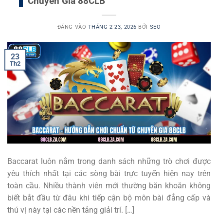
Chuyên Gia 88CLB
ĐĂNG VÀO
THÁNG 2 23, 2026
BỞI
SEO
23
Th2
Baccarat luôn nằm trong danh sách những trò chơi được
yêu thích nhất tại các sòng bài trực tuyến hiện nay trên
toàn cầu. Nhiều thành viên mới thường băn khoăn không
biết bắt đầu từ đâu khi tiếp cận bộ môn bài đẳng cấp và
thú vị này tại các nền tảng giải trí. […]