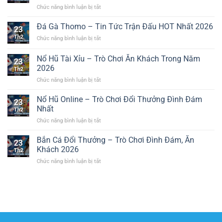
Chức năng bình luận bị tắt
ở
Đá
Gà
Đá Gà Thomo – Tin Tức Trận Đấu HOT Nhất 2026
23
Cựa
Th2
Chức năng bình luận bị tắt
ở
Dao
Đá
–
Gà
Nổ Hũ Tài Xỉu – Trò Chơi Ăn Khách Trong Năm
Sàn
23
Thomo
Đấu
2026
Th2
–
Kịch
Chức năng bình luận bị tắt
ở
Tin
Tính
Nổ
Tức
Hàng
Hũ
Trận
Nổ Hũ Online – Trò Chơi Đổi Thưởng Đình Đám
Đầu
23
Tài
Đấu
Nhất
2026
Th2
Xỉu
HOT
Chức năng bình luận bị tắt
ở
–
Nhất
Nổ
Trò
2026
Hũ
Bắn Cá Đổi Thưởng – Trò Chơi Đình Đám, Ăn
Chơi
23
Online
Ăn
Khách 2026
Th2
–
Khách
Chức năng bình luận bị tắt
ở
Trò
Trong
Bắn
Chơi
Năm
Cá
Đổi
2026
Đổi
Thưởng
Thưởng
Đình
–
Đám
Trò
Nhất
Chơi