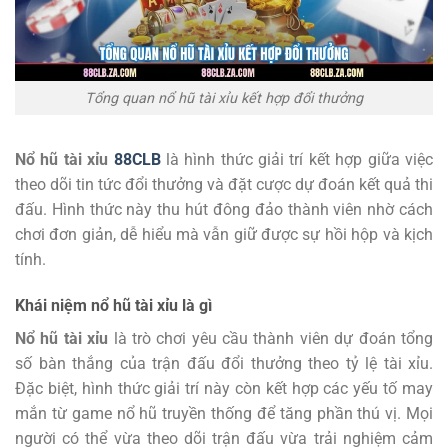
Tổng quan nổ hũ tài xỉu kết hợp đổi thưởng
Nổ hũ tài xỉu
88CLB
là hình thức giải trí kết hợp giữa việc
theo dõi tin tức đổi thưởng và đặt cược dự đoán kết quả thi
đấu. Hình thức này thu hút đông đảo thành viên nhờ cách
chơi đơn giản, dễ hiểu mà vẫn giữ được sự hồi hộp và kịch
tính.
Khái niệm nổ hũ tài xỉu là gì
Nổ hũ tài xỉu
là trò chơi yêu cầu thành viên dự đoán tổng
số bàn thắng của trận đấu đổi thưởng theo tỷ lệ tài xỉu.
Đặc biệt, hình thức giải trí này còn kết hợp các yếu tố may
mắn từ game nổ hũ truyền thống để tăng phần thú vị. Mọi
người có thể vừa theo dõi trận đấu vừa trải nghiệm cảm