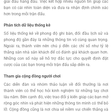
giải đấu hàng đầu. Việc kết hợp nhiều nguồn tin giúp các
bạn có cái nhìn toàn diện và đưa ra nhận định chính xác
hơn trong mỗi trận đấu.
Phân tích dữ liệu thống kê
Số liệu thống kê về phong độ ghi bàn, đối đầu lịch sử và
phong độ gần đây là những thông tin vô cùng quan trọng.
Ngoài ra, thành viên nên chú ý đến các chỉ số như tỷ lệ
thắng sân nhà sân khách để có đánh giá khách quan hơn.
Những con số này sẽ hỗ trợ đắc lực cho quyết định đặt
cược của các bạn trong mỗi trận đấu sắp diễn ra.
Tham gia cộng đồng người chơi
Các diễn đàn và nhóm thảo luận về đổi thưởng là nơi
thành viên có thể học hỏi kinh nghiệm từ những tay chơi
lâu năm. Bên cạnh đó, việc trao đổi ý kiến giúp các bạn mở
rộng góc nhìn và phát hiện những thông tin mình có thể bỏ
lỡ. Cộng đồng cũng là nơi chia sẻ niềm vui chiến thắng và