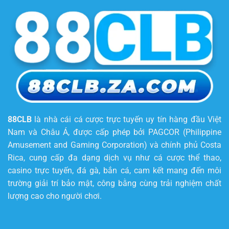
Đình
Đám,
Ăn
Khách
2026
88CLB
là nhà cái cá cược trực tuyến uy tín hàng đầu Việt
Nam và Châu Á, được cấp phép bởi PAGCOR (Philippine
Amusement and Gaming Corporation) và chính phủ Costa
Rica, cung cấp đa dạng dịch vụ như cá cược thể thao,
casino trực tuyến, đá gà, bắn cá, cam kết mang đến môi
trường giải trí bảo mật, công bằng cùng trải nghiệm chất
lượng cao cho người chơi.