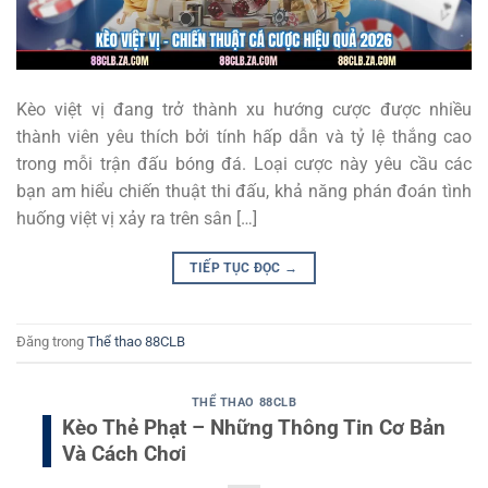
Kèo việt vị đang trở thành xu hướng cược được nhiều
thành viên yêu thích bởi tính hấp dẫn và tỷ lệ thắng cao
trong mỗi trận đấu bóng đá. Loại cược này yêu cầu các
bạn am hiểu chiến thuật thi đấu, khả năng phán đoán tình
huống việt vị xảy ra trên sân […]
TIẾP TỤC ĐỌC
→
Đăng trong
Thể thao 88CLB
THỂ THAO 88CLB
Kèo Thẻ Phạt – Những Thông Tin Cơ Bản
Và Cách Chơi