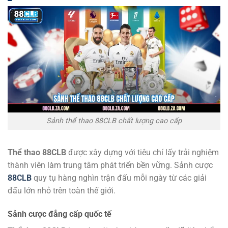
Sảnh thể thao 88CLB chất lượng cao cấp
Thể thao 88CLB
được xây dựng với tiêu chí lấy trải nghiệm
thành viên làm trung tâm phát triển bền vững. Sảnh cược
88CLB
quy tụ hàng nghìn trận đấu mỗi ngày từ các giải
đấu lớn nhỏ trên toàn thế giới.
Sảnh cược đẳng cấp quốc tế