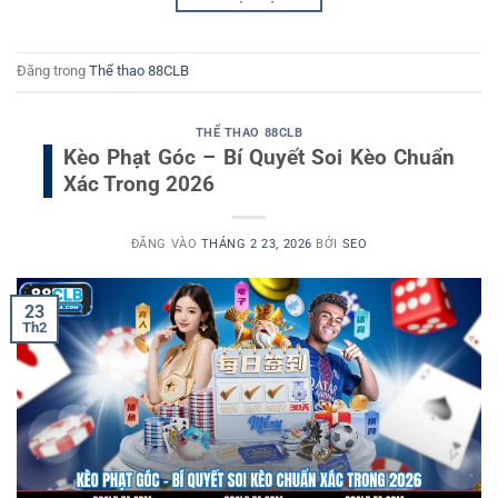
Đăng trong
Thể thao 88CLB
THỂ THAO 88CLB
Kèo Phạt Góc – Bí Quyết Soi Kèo Chuẩn
Xác Trong 2026
ĐĂNG VÀO
THÁNG 2 23, 2026
BỞI
SEO
23
Th2