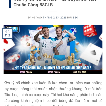
Chuẩn Cùng 88CLB
ĐĂNG VÀO
THÁNG 2 23, 2026
BỞI
SEO
23
Th2
Kèo tỷ số chính xác luôn là lựa chọn ưa thích của những
tay cược thông thái muốn nhận thưởng khủng từ mỗi trận
đấu. Loại hình cá cược này đòi hỏi khả năng phân tích sâu
sắc cùng kinh nghiệm theo dõi bóng đá lâu năm mới có