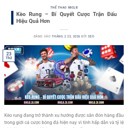
THỂ THAO 88CLB
Kèo Rung – Bí Quyết Cược Trận Đấu
Hiệu Quả Hơn
ĐĂNG VÀO
THÁNG 2 23, 2026
BỞI
SEO
23
Th2
Kèo rung đang trở thành xu hướng được săn đón hàng đầu
trong giới cá cược bóng đá hiện nay vì tính hấp dẫn và tỷ lệ