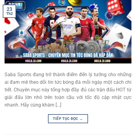
23
Th2
Saba Sports đang trở thành điểm đến lý tưởng cho những
ai đam mê theo dõi tin tức bóng đá mỗi ngày một cách chi
tiết. Chuyên mục này tổng hợp đầy đủ các trận đấu HOT từ
giải đấu lớn nhỏ trên toàn cầu với tốc độ cập nhật cực
nhanh. Hãy cùng khám […]
TIẾP TỤC ĐỌC
→