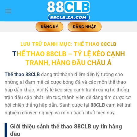
Bỏ
qua
nội
dung
ĐĂNG KÝ
ĐĂNG NHẬP
LƯU TRỮ DANH MỤC:
THỂ THAO 88CLB
THỂ THAO 88CLB – TỶ LỆ KÈO CẠNH
TRANH, HÀNG ĐẦU CHÂU Á
Thể thao 88CLB
đang trở thành điểm đến lý tưởng cho
những ai đam mê cá cược bóng đá và các môn thể thao
hấp dẫn khác. Với tỷ lệ kèo siêu cạnh tranh cùng hệ thống
trận đấu cập nhật liên tục, thành viên dễ dàng tìm được cơ
hội chiến thắng hấp dẫn. Sảnh cược tại
88CLB
cam kết trải
nghiệm chuyên nghiệp và minh bạch nhất hiện nay.
Giới thiệu sảnh thể thao 88CLB uy tín hàng
đầu