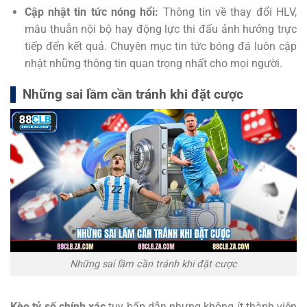
Cập nhật tin tức nóng hổi:
Thông tin về thay đổi HLV,
mâu thuẫn nội bộ hay động lực thi đấu ảnh hưởng trực
tiếp đến kết quả. Chuyên mục tin tức bóng đá luôn cập
nhật những thông tin quan trọng nhất cho mọi người.
Những sai lầm cần tránh khi đặt cược
Những sai lầm cần tránh khi đặt cược
Kèo tỷ số chính xác
tuy hấp dẫn nhưng không ít thành viên