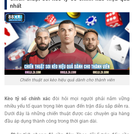
nhất
Chiến thuật soi kèo hiệu quả dành cho thành viên
Kèo tỷ số chính xác
đòi hỏi mọi người phải nắm vững
nhiều yếu tố quan trọng liên quan đến trận đấu sắp diễn ra.
Dưới đây là những chiến thuật được các chuyên gia hàng
đầu áp dụng thành công trong thời gian dài.