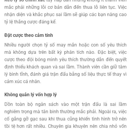
mắc phải những lỗi cơ bản dẫn đến thua lỗ liên tục. Việc
nhận diện và khắc phục sai lầm sẽ giúp các bạn nâng cao
tỷ lệ thắng cược đáng kể.
Đặt cược theo cảm tính
Nhiều người chọn tỷ số may mắn hoặc con số yêu thích
mà không dựa trên bất kỳ phân tích nào. Đặc biệt, việc
cược theo đội bóng mình yêu thích thường dẫn đến quyết
định thiếu khách quan và sai lầm. Thành viên cần giữ tâm
lý bình tĩnh, đánh giá trận đấu bằng số liệu thực tế thay vì
cảm xúc cá nhân.
Không quản lý vốn hợp lý
Dồn toàn bộ ngân sách vào một trận đấu là sai lầm
nghiêm trọng mà tân binh thường mắc phải. Ngoài ra, việc
cố gắng gỡ gạc sau khi thua cũng khiến tình hình trở nên
tồi tệ hơn rất nhiều. Chuyên gia khuyên nên chia nhỏ vốn